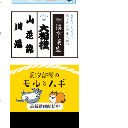
庄
の
、