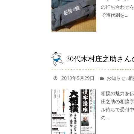
の打ち合わせ
で時代劇を…
30代木村庄之助さん
2019年5月29日
お知らせ
,
相
相撲の魅力を伝
庄之助の相撲字
ル待ちで受付中
の…