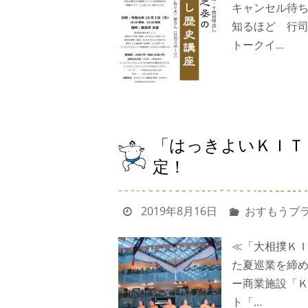
キャンセル待ち
知るほど 行
トークイ…
「はっきよいＫＩＴ
定！
2019年8月16日
おすもうブ
≪「大相撲ＫＩ
た夏巡業を締
ー商業施設「Ｋ
ト「…