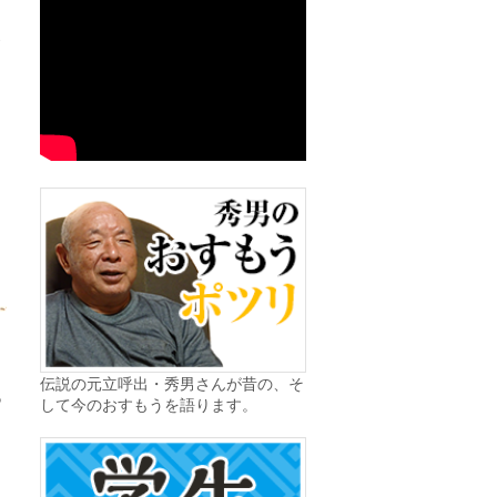
念
伝説の元立呼出・秀男さんが昔の、そ
っ
して今のおすもうを語ります。
ワ