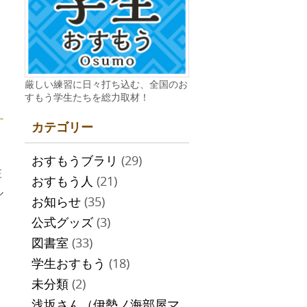
厳しい練習に日々打ち込む、全国のお
すもう学生たちを総力取材！
カテゴリー
おすもうブラリ
(29)
庄
おすもう人
(21)
ル
お知らせ
(35)
公式グッズ
(3)
図書室
(33)
学生おすもう
(18)
未分類
(2)
浅坂さん（伊勢ノ海部屋マ