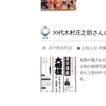
30代木村庄之助さん
2019年8月5日
お知らせ
,
特
相撲の魅力を伝
之助の相撲字講
待ちで受付中で
特…