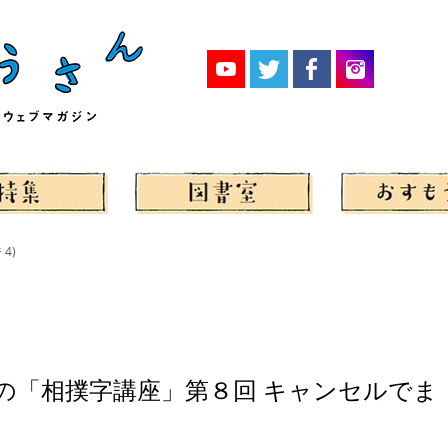
4)
んの「相撲字講座」第８回 キャンセルでま