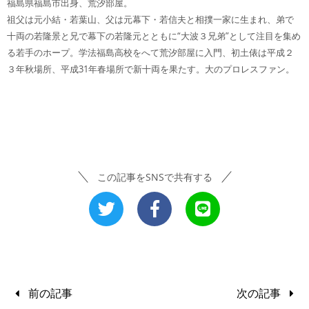
福島県福島市出身、荒汐部屋。
祖父は元小結・若葉山、父は元幕下・若信夫と相撲一家に生まれ、弟で
十両の若隆景と兄で幕下の若隆元とともに“大波３兄弟”として注目を集め
る若手のホープ。学法福島高校をへて荒汐部屋に入門、初土俵は平成２
３年秋場所、平成31年春場所で新十両を果たす。大のプロレスファン。
この記事をSNSで共有する
前の記事
次の記事