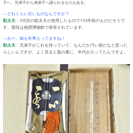
。
子へ、兄弟子から弟弟子へ譲られるものもある
―どれくらい古いものなんですか？
勘太夫
：2代目の勘太夫が使用したもので153年前のものだそうで
す。普段は相撲博物館で保管されています。
―おー。箱も年季入ってますね！
勘太夫
：兄弟子がこれを持っていて、なんだか汚い箱だなと思った
らしいんですが、よく見ると蓋の裏に、年代が入ってたんですよ。