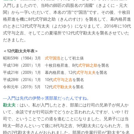
入門しましたので、当時の師匠の四股名の“清國”（きよくに・元大
関）から一字いただいて、本名の“浩”で“国浩”です。その後、十枚目
格昇進を機に8代式守錦之助（きんのすけ）を襲名して、幕内格昇進
のときに12代式守与太夫（よだゆう）になりまして、2016年に10代
式守与之吉、そしてこの夏場所で12代式守勘太夫を襲名させていた
だきました。
＜12代勘太夫年表＞
昭和59年（1984）3月
式守国浩
として初土俵
平成13年（2001）1月 十枚目格昇進、8代
式守錦之助
を襲名
平成21年（2009）1月 幕内格昇進、12代
式守与太夫
を襲名
平成28年（2016）1月 10代
式守与之吉
を襲名
令和元年（2019）5月 12代
式守勘太夫
を襲名
―入門は先代の伊勢ヶ濱部屋だったんですね。
勘太夫
：はい。私が入門したとき、部屋には行司の兄弟子が何人か
いて、余談ですが行司以外でどうかと言われたんですが、いや！行
司で、ということでこの道を進むことになりました。兄弟子には当
時太一郎さんといって後に8代与之吉、9代勘太夫になられた方、当
時の7代勘太夫さんがおられました。部屋の先輩行司が“勘太夫”を名