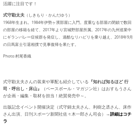
活躍に注目です！
式守勘太夫
（しきもり・かんだゆう）
1968年生まれ。1984年伊勢ヶ濱部屋に入門。度重なる部屋の閉鎖で数回
の部屋の移籍を経て、2017年より宮城野部屋所属。2017年の九州巡業中
にギランバレー症候群を発症し、過酷なリハビリを乗り越え、2018年9月
の日馬富士引退相撲で見事復帰を果たす。
Photo:村尾香織
式守勘太夫さんの装束や軍配も紹介している
『知れば知るほど 行
司・呼出し・床山』
（ベースボール・マガジン社）はおすもうさん
が企画・編集・取材を担当！絶賛発売中～。
出版記念イベント開催決定（式守錦太夫さん、利樹之丞さん、床作
さん出演、日刊スポーツ新聞社佐々木一郎さん司会）→
詳細はコチ
ラ