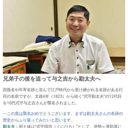
兄弟子の後を追って与之吉から勘太夫へ
四股名や年寄名跡と並んで江戸時代から受け継がれる名跡がある行
司の名前ですが、文政6年（1823）から続く“式守勘太夫”の12代目
を10代式守与之吉さんが襲名されました。
―この度は襲名おめでとうございます。まずは勘太夫さんの名跡の
歴史からふり返ってみたいと思います。
勘太夫
：初土俵は“式守国浩（くにひろ）”として。伊勢ヶ濱部屋に