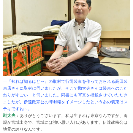
―『知れば知るほど～』の取材で行司装束を作っておられる髙田装
束店さんに取材に伺いましたが、そこで勘太夫さんは装束へのこだ
わりがすごい！と伺いました。同書にも写真を掲載させていただき
ましたが、伊達政宗公の陣羽織をイメージしたというあの装束はス
テキですね～。
勘太夫
：ありがとうございます。私は生まれは東京なんですが、両
親が宮城出身で、宮城には強い思い入れがあります。伊達政宗公は
地元の誇りなんです。