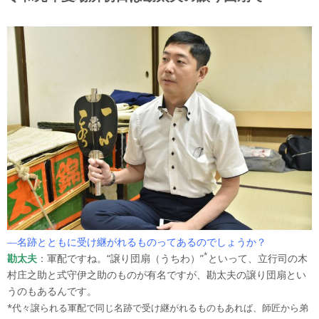
―名跡とともに受け継がれるものってあるのでしょうか？
*
勘太夫
：軍配ですね。“譲り団扇（うちわ）”
といって、立行司の木
村庄之助と式守伊之助のものが有名ですが、勘太夫の譲り団扇とい
うのもあるんです。
*代々譲られる軍配で同じ名跡で受け継がれるものもあれば、師匠から弟