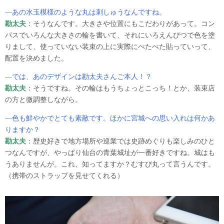
―あの水玉模様のような丸は刺しゅうなんですね。
勘太夫
：そうなんです。大きさや位置にもこだわりがあって。コン
パスでいろんな大きさの輪を書いて、それにいろえんぴつで色を塗
りまして、使っていない装束の上に実際にぺたぺた貼っていって、
配置を決めました。
―では、あのデザインは勘太夫さんご本人！？
勘太夫
：そうですね。その輪はもうちょっとこっち！とか、装束店
の方と微調整しながら。
―色も鮮やかでとても素敵です。ほかに宮城への思い入れは何かあ
りますか？
勘太夫
：歴史好きで地方場所や巡業では史跡めぐりも楽しみのひと
つなんですが、やっぱり仙台の青葉城址が一番好きですね。城はも
うありませんが。これ、知ってますか？むすび丸って言うんです。
（携帯のストラップを見せてくれる）