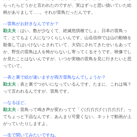
らったらどうかと言われたのですが、実はずっと思い描いていた絵
柄がありまして……。それが雷鳥だったんです。
―雷鳥がお好きなんですか？
勘太夫
：はい。数が少なくて、絶滅危惧種でしょ。日本の雷鳥っ
て、とてもよく人になつくらしいんです。山岳信仰では山の動物を
殺傷してはいけないとされていて、大切にされてきたせいもあって
か、野生の雷鳥は人を怖がらないし寄ってくるそうです。映像でし
か見たことはないんですが、いつか実物の雷鳥を見に行きたいと思
っていて。
―表と裏で絵が違いますが両方雷鳥なんでしょうか？
勘太夫
：表と裏でつがいになっているんです。たまに、これは鳩？
って言われるんですが、雷鳥です。
―なるほど。
勘太夫
：雷鳥って鳴き声が変わってて「ぐげげげげぐげげげげ」っ
てちょっと下品なんです。あんまり可愛くない。ネットで動画が上
がっていたりしますよ。
―生で聞いてみたいですね。