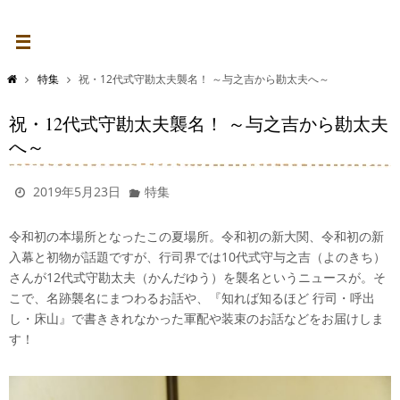
特集
祝・12代式守勘太夫襲名！ ～与之吉から勘太夫へ～
祝・12代式守勘太夫襲名！ ～与之吉から勘太夫
へ～
2019年5月23日
特集
令和初の本場所となったこの夏場所。令和初の新大関、令和初の新
入幕と初物が話題ですが、行司界では10代式守与之吉（よのきち）
さんが12代式守勘太夫（かんだゆう）を襲名というニュースが。そ
こで、名跡襲名にまつわるお話や、『知れば知るほど 行司・呼出
し・床山』で書ききれなかった軍配や装束のお話などをお届けしま
す！