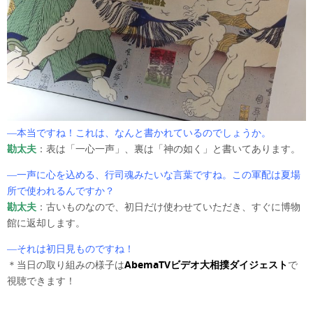
―本当ですね！これは、なんと書かれているのでしょうか。
勘太夫
：表は「一心一声」、裏は「神の如く」と書いてあります。
―一声に心を込める、行司魂みたいな言葉ですね。この軍配は
夏場
所で使われるんですか？
勘太夫
：古いものなので、初日だけ使わせていただき、すぐに博物
館に返却します。
―それは初日見ものですね！
＊当日の取り組みの様子は
AbemaTVビデオ大相撲ダイジェスト
で
視聴できます！