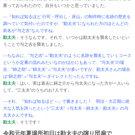
乗っておられたので、自分もいつかと思っていました。
―『知れば知るほど 行司・呼出し・床山』の制作時に名跡の歴史を
調べていて気付いたのですが、“勘太夫”になられた方のほとんどの
前名が“与之吉”なんですね。
勘太夫
：そうなんです。それで、いつかは勘太夫を襲名したいとい
うことで与之吉を襲名しました。
―ちなみに、“与之吉”→“勘太夫”のように名跡を襲名していくコース
というか定番の流れみたいなのがほかにもあって、“与太夫”の場
合、“錦之助”→“錦太夫”→“与太夫”が多いですが、勘太夫さんの場合
は“錦之助”→“与太夫”へダイレクトだったんですね。
勘太夫
：はい。実は過去に錦之介から与太夫になった方が一人いら
して、“三太夫”のうちのお1人です。
―それ、『知れば知るほど～』で書きました！ 明治・大正期に絶
大な人気を誇ったという“三太夫”（与太夫・錦太夫・勘太夫）の与
太夫さんですね。
勘太夫
：そうです！
令和元年夏場所初日は勘太夫の譲り団扇で