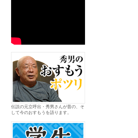
伝説の元立呼出・秀男さんが昔の、そ
して今のおすもうを語ります。