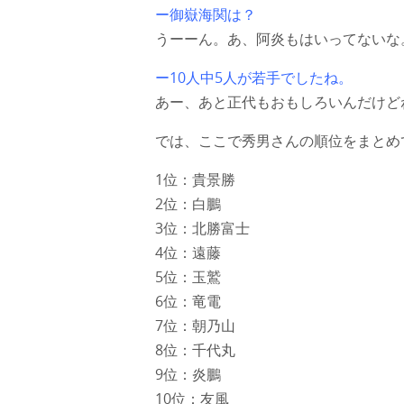
ー御嶽海関は？
うーーん。あ、阿炎もはいってないな
ー10人中5人が若手でしたね。
あー、あと正代もおもしろいんだけど
では、ここで秀男さんの順位をまとめ
1位：貴景勝
2位：白鵬
3位：北勝富士
4位：遠藤
5位：玉鷲
6位：竜電
7位：朝乃山
8位：千代丸
9位：炎鵬
10位：友風