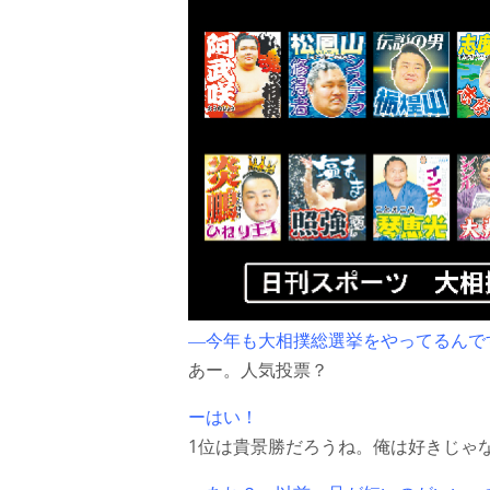
―今年も大相撲総選挙をやってるんで
あー。人気投票？
ーはい！
1位は貴景勝だろうね。俺は好きじゃ