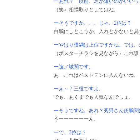
ーあれ？ 以前、足が短いのがいいっ
（笑）相撲取りとしてはね。
ーそうですか。。。じゃ、2位は？
白鵬にしとこうか。入れとかないと具
ーやはり横綱は上位ですかね。では、
（ポスターチラシを見ながら）これ誰
ー逸ノ城関です。
あーこれはベストテンに入んないね。
ーえ～！三役ですよ。
でも、あくまでも人気なんでしょ。
ーそうですね。あれ？秀男さん炎鵬関
うーーーーーーん。
ーで、3位は？