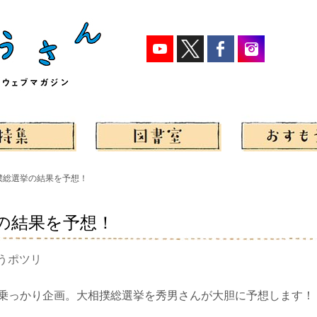
撲総選挙の結果を予想！
の結果を予想！
うポツリ
乗っかり企画。大相撲総選挙を秀男さんが大胆に予想します！