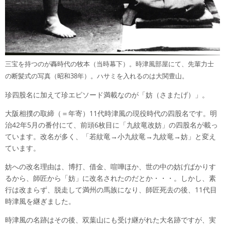
三宝を持つのが轟時代の牧本（当時幕下）。時津風部屋にて、先輩力士
の断髪式の写真（昭和38年）。ハサミを入れるのは大関豊山。
珍四股名に加えて珍エピソード満載なのが「妨（さまたげ）」。
大阪相撲の取締（＝年寄）11代時津風の現役時代の四股名です。明
治42年5月の番付にて、前頭6枚目に「九紋竜改妨」の四股名が載っ
ています。改名が多く、「若紋竜→小九紋竜→九紋竜→妨」と変え
ています。
妨への改名理由は、博打、借金、喧嘩ほか、世の中の妨げばかりす
るから、師匠から「妨」に改名されたのだとか・・・。しかし、素
行は改まらず、脱走して満州の馬族になり、師匠死去の後、11代目
時津風を継ぎました。
時津風の名跡はその後、双葉山にも受け継がれた大名跡ですが、実