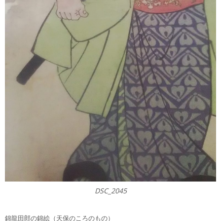
DSC_2045
錦龍田郎の錦絵（天保のころのもの）