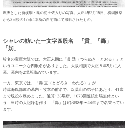
颯爽とした新横綱・鳳の初土俵入りの写真。大正4年2月15日、横綱推挙
から2日後の17日に本所の自宅前にて撮影されたもの。
シャレの効いた一文字四股名 「貫」「轟」
「妨」
珍名の宝庫大阪では、大正末期に「貫 透（つらぬき・とおる）」と
いうユニークな四股名がありました。大阪相撲で大正８年5月に入
幕、幕内を2場所務めています。
一方、東京では、「轟 亘（とどろき・わたる）」が！
時津海風部屋の幕内・牧本の前名で、双葉山の弟子にあたり、41歳
まで現役を務めました。通算136場所、1073回連続出場無休とい
う、当時の大記録を作り、「轟」は昭和38年〜44年まで名乗ってい
ます。