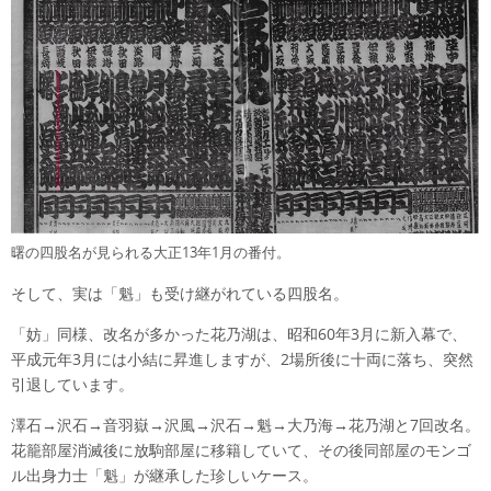
曙の四股名が見られる大正13年1月の番付。
そして、実は「魁」も受け継がれている四股名。
「妨」同様、改名が多かった花乃湖は、昭和60年3月に新入幕で、
平成元年3月には小結に昇進しますが、2場所後に十両に落ち、突然
引退しています。
澤石→沢石→音羽嶽→沢風→沢石→魁→大乃海→花乃湖と7回改名。
花籠部屋消滅後に放駒部屋に移籍していて、その後同部屋のモンゴ
ル出身力士「魁」が継承した珍しいケース。