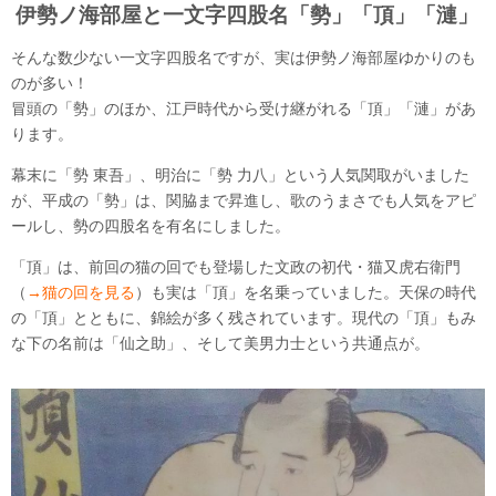
伊勢ノ海部屋と一文字四股名「勢」「頂」「漣」
そんな数少ない一文字四股名ですが、実は伊勢ノ海部屋ゆかりのも
のが多い！
冒頭の「勢」のほか、江戸時代から受け継がれる「頂」「漣」があ
ります。
幕末に「勢 東吾」、明治に「勢 力八」という人気関取がいました
が、平成の「勢」は、関脇まで昇進し、歌のうまさでも人気をアピ
ールし、勢の四股名を有名にしました。
「頂」は、前回の猫の回でも登場した文政の初代・猫又虎右衛門
（
→猫の回を見る
）も実は「頂」を名乗っていました。天保の時代
の「頂」とともに、錦絵が多く残されています。現代の「頂」もみ
な下の名前は「仙之助」、そして美男力士という共通点が。