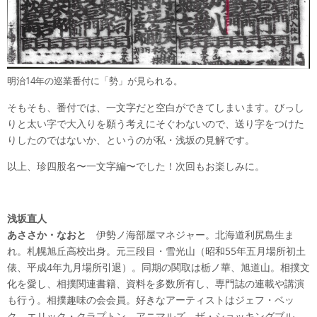
明治14年の巡業番付に「勢」が見られる。
そもそも、番付では、一文字だと空白ができてしまいます。びっし
りと太い字で大入りを願う考えにそぐわないので、送り字をつけた
りしたのではないか、というのが私・浅坂の見解です。
以上、珍四股名〜一文字編〜でした！次回もお楽しみに。
浅坂直人
あささか・なおと
伊勢ノ海部屋マネジャー。北海道利尻島生ま
れ。札幌旭丘高校出身。元三段目・雪光山（昭和55年五月場所初土
俵、平成4年九月場所引退）。同期の関取は栃ノ華、旭道山。相撲文
化を愛し、相撲関連書籍、資料を多数所有し、専門誌の連載や講演
も行う。相撲趣味の会会員。好きなアーティストはジェフ・ベッ
ク、エリック・クラプトン、アニマルズ、ザ・ショッキングブル