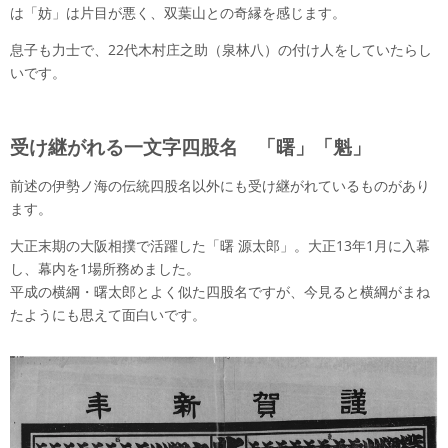
は「妨」は片目が悪く、双葉山との奇縁を感じます。
息子も力士で、22代木村庄之助（泉林八）の付け人をしていたらし
いです。
受け継がれる一文字四股名 「曙」「魁」
前述の伊勢ノ海の伝統四股名以外にも受け継がれているものがあり
ます。
大正末期の大阪相撲で活躍した「曙 源太郎」。大正13年1月に入幕
し、幕内を1場所務めました。
平成の横綱・曙太郎とよく似た四股名ですが、今見ると横綱がまね
たようにも思えて面白いです。