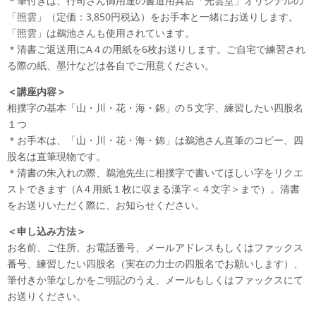
＊筆付きは、行司さん御用達の書道用具店「光雲堂」オリジナルの
「照雲」（定価：3,850円税込）をお手本と一緒にお送りします。
「照雲」は鵜池さんも使用されています。
＊清書ご返送用にA４の用紙を6枚お送りします。ご自宅で練習され
る際の紙、墨汁などは各自でご用意ください。
＜講座内容＞
相撲字の基本「山・川・花・海・錦」の５文字、練習したい四股名
１つ
＊お手本は、「山・川・花・海・錦」は鵜池さん直筆のコピー、四
股名は直筆現物です。
＊清書の朱入れの際、鵜池先生に相撲字で書いてほしい字をリクエ
ストできます（A４用紙１枚に収まる漢字＜４文字＞まで）。清書
をお送りいただく際に、お知らせください。
＜申し込み方法＞
お名前、ご住所、お電話番号、メールアドレスもしくはファックス
番号、練習したい四股名（実在の力士の四股名でお願いします）、
筆付きか筆なしかをご明記のうえ、メールもしくはファックスにて
お送りください。