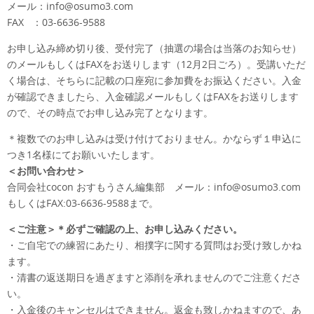
メール：info@osumo3.com
FAX ：03-6636-9588
お申し込み締め切り後、受付完了（抽選の場合は当落のお知らせ）
のメールもしくはFAXをお送りします（12月2日ごろ）。受講いただ
く場合は、そちらに記載の口座宛に参加費をお振込ください。入金
が確認できましたら、入金確認メールもしくはFAXをお送りします
ので、その時点でお申し込み完了となります。
＊複数でのお申し込みは受け付けておりません。かならず１申込に
つき1名様にてお願いいたします。
＜お問い合わせ＞
合同会社cocon おすもうさん編集部 メール：info@osumo3.com
もしくはFAX:03-6636-9588まで。
＜ご注意＞
＊必ずご確認の上、お申し込みください
。
・ご自宅での練習にあたり、相撲字に関する質問はお受け致しかね
ます。
・清書の返送期日を過ぎますと添削を承れませんのでご注意くださ
い。
・入金後のキャンセルはできません。返金も致しかねますので、あ