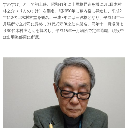
すのすけ）として初土俵、昭和41年に十両格昇進を機に3代目木村
林之介（りんのすけ）を襲名、昭和50年に幕内格に昇進し、平成2
年に2代目木村容堂を襲名。平成7年には三役格となり、平成13年一
月場所で立行司に昇格し31代式守伊之助を襲名。同年十一月場所よ
り30代木村庄之助を襲名し、平成15年一月場所で定年退職。現役中
は出羽海部屋に所属。