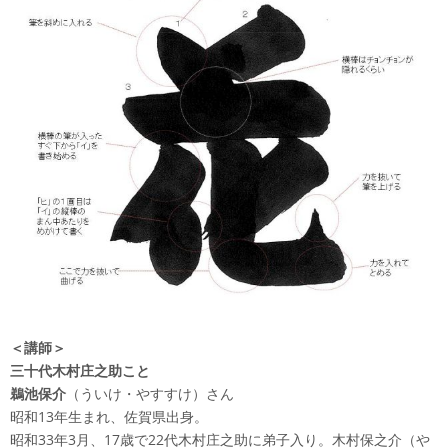
＜講師＞
三十代木村庄之助こと
鵜池保介
（ういけ・やすすけ）さん
昭和13年生まれ、佐賀県出身。
昭和33年3月、17歳で22代木村庄之助に弟子入り。木村保之介（や