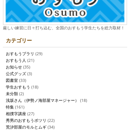
厳しい練習に日々打ち込む、全国のおすもう学生たちを総力取材！
カテゴリー
おすもうブラリ
(29)
おすもう人
(21)
お知らせ
(35)
公式グッズ
(3)
図書室
(33)
学生おすもう
(18)
未分類
(2)
浅坂さん（伊勢ノ海部屋マネージャー）
(18)
特集
(161)
相撲字講座
(27)
秀男のおすもうポツリ
(22)
荒汐部屋のモルとムギ
(34)